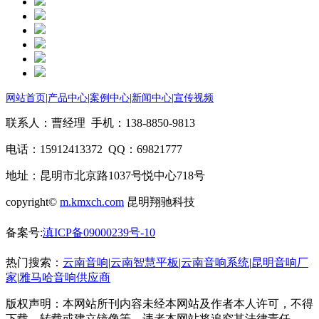
网站首页
|
产品中心
|
案例中心
|
新闻中心
|
宣传视频
联系人：曹经理 手机：138-8850-9813
电话：15912413372 QQ：69821777
地址：昆明市北京路1037号悦中心718号
copyright©
m.kmxch.com
昆明翔驰科技
备案号:
滇ICP备09000239号-10
热门搜索：
云南音响
|
云南智慧平板
|
云南音响系统
|
昆明音响厂
家
|
雅马哈音响供应商
版权声明：本网站所刊内容未经本网站及作者本人许可，不得
下载、转载或建立镜像等，违者本网站将追究其法律责任。