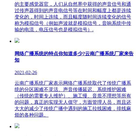
的主要感觉器官，人们从自然界中获得的声音信号和通
过传声器得到的声音电信号等在时间和幅度上都是连续
变化的，时间上连续，而且幅度随时间连续变化的信号
称为模拟信号（例如声波就是模拟信号，音响系统中传
输的电流，电压信号也是模拟信号）.
网络广播系统的特点你知道多少?云南广播系统厂家来告
知
2021-02-26
云南广播系统厂家表示网络广播系统取代了传统广播系
统的分区困难不灵活、声音传播延迟、系统维护困难
（传统的需要专人维护）、施工慢、音质不理想等所有
的问题，真正的实现无人值守，方面管理人员，而且还
大大的减少了传统广播中遇到的施工拉线困难，排线麻
烦的各种问题。