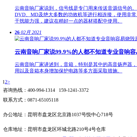
云南音响厂家说到，信号线是专门用来传送音源信号的。
DVD、MD及绝大多数的功效机等进行相连接，使用非
干扰能力强，建议在稍好一点的器材搭配中使用。
26
02月
2021
云南音响厂家说99.9%的人都不知道专业音响
云南音响厂家讲述到，音箱，特别是其中的高音扬声器，
用以及音箱本身增加保护电路等多方面采取措施。
1
2
>
咨询热线：400-994-1314 159-1241-3372
联系方式：0871-65105118
办公地址：昆明市盘龙区北京路1037号悦中心718号
仓库地址：昆明市盘龙区环城北路210号4号仓库