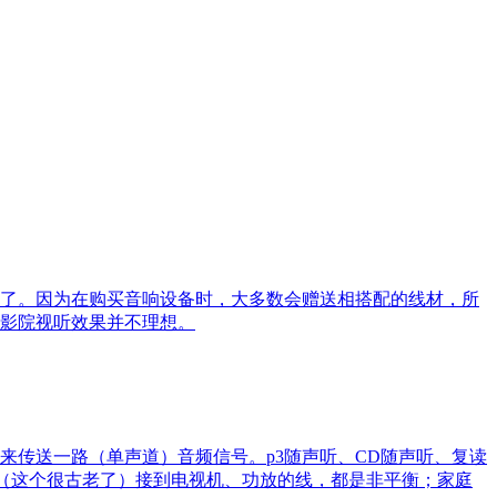
了。因为在购买音响设备时，大多数会赠送相搭配的线材，所
影院视听效果并不理想。
传送一路（单声道）音频信号。p3随声听、CD随声听、复读
相机（这个很古老了）接到电视机、功放的线，都是非平衡；家庭