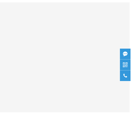


