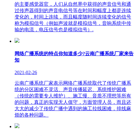
的主要感觉器官，人们从自然界中获得的声音信号和通
过传声器得到的声音电信号等在时间和幅度上都是连续
变化的，时间上连续，而且幅度随时间连续变化的信号
称为模拟信号（例如声波就是模拟信号，音响系统中传
输的电流，电压信号也是模拟信号）.
网络广播系统的特点你知道多少?云南广播系统厂家来告
知
2021-02-26
云南广播系统厂家表示网络广播系统取代了传统广播系
统的分区困难不灵活、声音传播延迟、系统维护困难
（传统的需要专人维护）、施工慢、音质不理想等所有
的问题，真正的实现无人值守，方面管理人员，而且还
大大的减少了传统广播中遇到的施工拉线困难，排线麻
烦的各种问题。