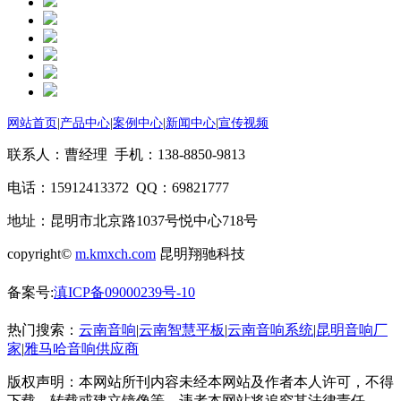
网站首页
|
产品中心
|
案例中心
|
新闻中心
|
宣传视频
联系人：曹经理 手机：138-8850-9813
电话：15912413372 QQ：69821777
地址：昆明市北京路1037号悦中心718号
copyright©
m.kmxch.com
昆明翔驰科技
备案号:
滇ICP备09000239号-10
热门搜索：
云南音响
|
云南智慧平板
|
云南音响系统
|
昆明音响厂
家
|
雅马哈音响供应商
版权声明：本网站所刊内容未经本网站及作者本人许可，不得
下载、转载或建立镜像等，违者本网站将追究其法律责任。