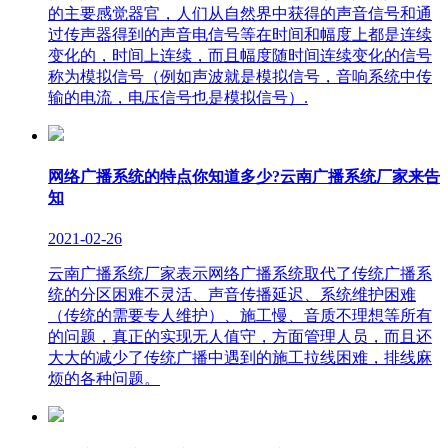
的主要感觉器官，人们从自然界中获得的声音信号和通
过传声器得到的声音电信号等在时间和幅度上都是连续
变化的，时间上连续，而且幅度随时间连续变化的信号
称为模拟信号（例如声波就是模拟信号，音响系统中传
输的电流，电压信号也是模拟信号）.
网络广播系统的特点你知道多少?云南广播系统厂家来告
知
2021-02-26
云南广播系统厂家表示网络广播系统取代了传统广播系
统的分区困难不灵活、声音传播延迟、系统维护困难
（传统的需要专人维护）、施工慢、音质不理想等所有
的问题，真正的实现无人值守，方面管理人员，而且还
大大的减少了传统广播中遇到的施工拉线困难，排线麻
烦的各种问题。