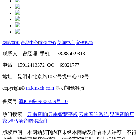
网站首页
|
产品中心
|
案例中心
|
新闻中心
|
宣传视频
联系人：曹经理 手机：138-8850-9813
电话：15912413372 QQ：69821777
地址：昆明市北京路1037号悦中心718号
copyright©
m.kmxch.com
昆明翔驰科技
备案号:
滇ICP备09000239号-10
热门搜索：
云南音响
|
云南智慧平板
|
云南音响系统
|
昆明音响厂
家
|
雅马哈音响供应商
版权声明：本网站所刊内容未经本网站及作者本人许可，不得
下载、转载或建立镜像等，违者本网站将追究其法律责任。